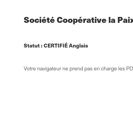
Skip
to
main
Société Coopérative la Pa
content
Statut :
CERTIFIÉ
Anglais
Votre navigateur ne prend pas en charge les P