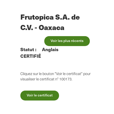
Skip
to
main
Frutopica S.A. de
content
C.V. - Oaxaca
Voir les plus récents
Statut :
Anglais
CERTIFIÉ
Cliquez sur le bouton "Voir le certificat" pour
visualiser le certificat n° 100173.
Voir le certificat