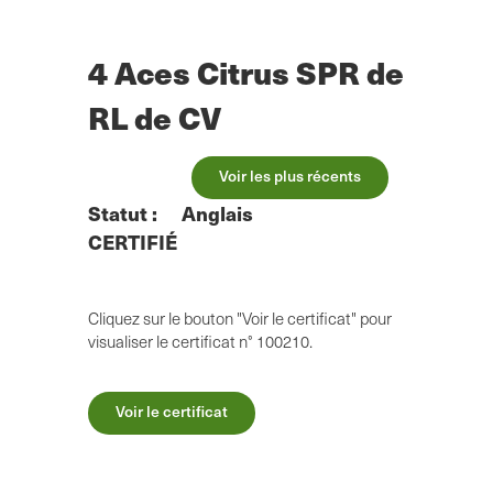
Skip
to
main
4 Aces Citrus SPR de
content
RL de CV
Voir les plus récents
Statut :
Anglais
CERTIFIÉ
Cliquez sur le bouton "Voir le certificat" pour
visualiser le certificat n° 100210.
Voir le certificat