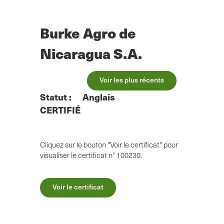
Skip
to
main
Burke Agro de
content
Nicaragua S.A.
Voir les plus récents
Statut :
Anglais
CERTIFIÉ
Cliquez sur le bouton "Voir le certificat" pour
visualiser le certificat n° 100230.
Voir le certificat