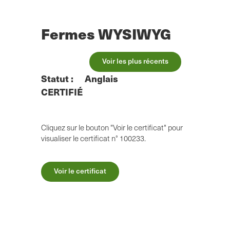
Skip
to
main
Fermes WYSIWYG
content
Voir les plus récents
Statut :
Anglais
CERTIFIÉ
Cliquez sur le bouton "Voir le certificat" pour
visualiser le certificat n° 100233.
Voir le certificat