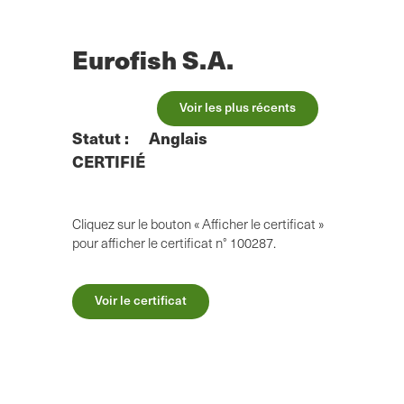
Skip
to
main
Eurofish S.A.
content
Voir les plus récents
Statut :
Anglais
CERTIFIÉ
Cliquez sur le bouton « Afficher le certificat »
pour afficher le certificat n° 100287.
Voir le certificat