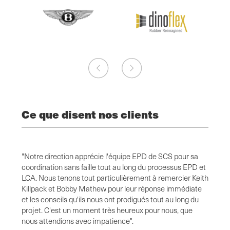
Ce que disent nos clients
ucoup
"Notre direction apprécie l'équipe EPD de SCS pour sa
"C'est
les
coordination sans faille tout au long du processus EPD et
l'équi
er la
LCA. Nous tenons tout particulièrement à remercier Keith
compét
Killpack et Bobby Mathew pour leur réponse immédiate
nombre
aines
et les conseils qu'ils nous ont prodigués tout au long du
nous c
l
projet. C'est un moment très heureux pour nous, que
nous a
nous attendions avec impatience".
Fiona