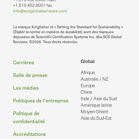
+1.510.452.8001 fax
info@scsglobalservices.com
La marque Kingfisher et « Setting the Standard for Sustainability »
(Établir la norme en matière de durabilité) sont des marques
déposées de Scientific Certification Systems Inc. dba SCS Global
Services. ©2026. Tous droits réservés.
Pied
Global
Carrières
Afrique
de
Salle de presse
Australie / NZ
page
Europe
Les médias
Chine
Inde / Asie du Sud
Politiques de l'entreprise
Amérique latine
Moyen-Orient
Politique de
Asie du Sud-Est
confidentialité
Accréditations