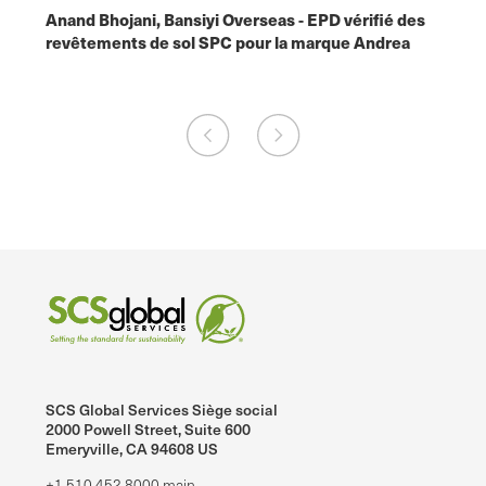
les
Anand Bhojani, Bansiyi Overseas - EPD vérifié des
les p
revêtements de sol SPC pour la marque Andrea
SCS Global Services Siège social
2000 Powell Street, Suite 600
Emeryville, CA 94608 US
+1.510.452.8000 main