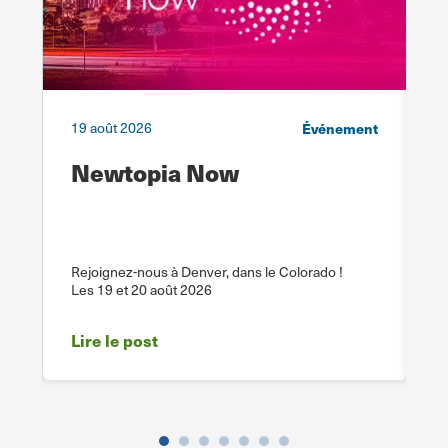
ar
19 août 2026
Événement
1
on
Newtopia Now
S
b
L
c
Rejoignez-nous à Denver, dans le Colorado !
Les 19 et 20 août 2026
D
Lire le post
L