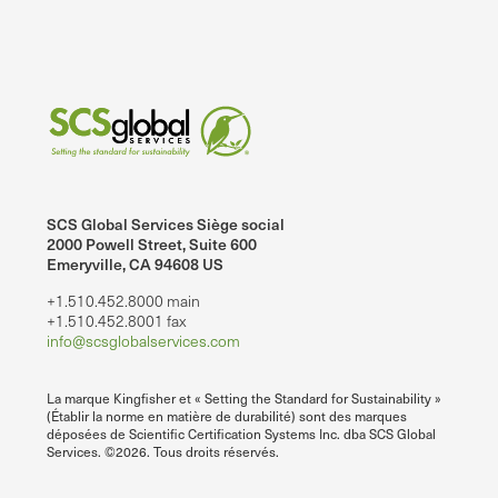
Précédent
Suivant
SCS Global Services Siège social
2000 Powell Street, Suite 600
Emeryville, CA 94608 US
+1.510.452.8000 main
+1.510.452.8001 fax
info@scsglobalservices.com
La marque Kingfisher et « Setting the Standard for Sustainability »
(Établir la norme en matière de durabilité) sont des marques
déposées de Scientific Certification Systems Inc. dba SCS Global
Services. ©2026. Tous droits réservés.