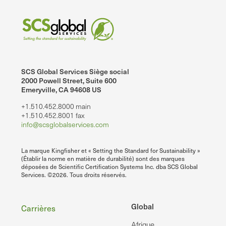
SCS Global Services Siège social
2000 Powell Street, Suite 600
Emeryville, CA 94608 US
+1.510.452.8000 main
+1.510.452.8001 fax
info@scsglobalservices.com
La marque Kingfisher et « Setting the Standard for Sustainability »
(Établir la norme en matière de durabilité) sont des marques
déposées de Scientific Certification Systems Inc. dba SCS Global
Services. ©2026. Tous droits réservés.
Pied
Global
Carrières
Afrique