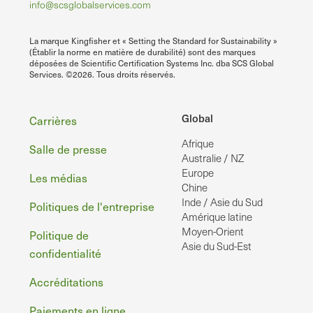
info@scsglobalservices.com
La marque Kingfisher et « Setting the Standard for Sustainability »
(Établir la norme en matière de durabilité) sont des marques
déposées de Scientific Certification Systems Inc. dba SCS Global
Services. ©2026. Tous droits réservés.
Pied
Global
Carrières
Afrique
de
Salle de presse
Australie / NZ
page
Europe
Les médias
Chine
Inde / Asie du Sud
Politiques de l'entreprise
Amérique latine
Moyen-Orient
Politique de
Asie du Sud-Est
confidentialité
Accréditations
Paiements en ligne