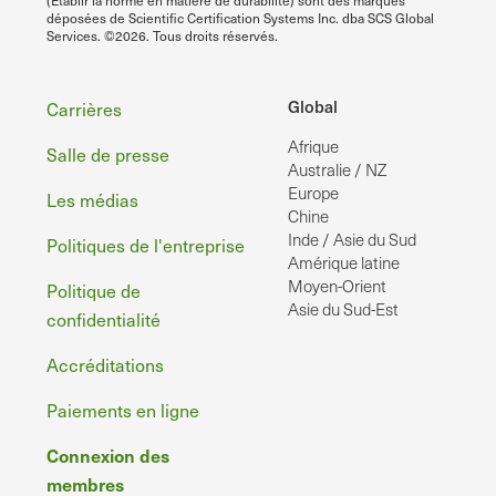
(Établir la norme en matière de durabilité) sont des marques
déposées de Scientific Certification Systems Inc. dba SCS Global
Services. ©2026. Tous droits réservés.
Pied
Global
Carrières
Afrique
de
Salle de presse
Australie / NZ
page
Europe
Les médias
Chine
Inde / Asie du Sud
Politiques de l'entreprise
Amérique latine
Moyen-Orient
Politique de
Asie du Sud-Est
confidentialité
Accréditations
Paiements en ligne
Connexion des
membres