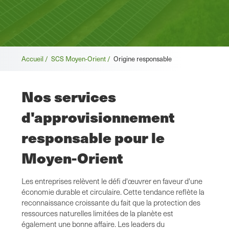
Fil
Accueil /
SCS Moyen-Orient /
Origine responsable
d'Ariane
Nos services
d'approvisionnement
responsable pour le
Moyen-Orient
Les entreprises relèvent le défi d'œuvrer en faveur d'une
économie durable et circulaire. Cette tendance reflète la
reconnaissance croissante du fait que la protection des
ressources naturelles limitées de la planète est
également une bonne affaire. Les leaders du