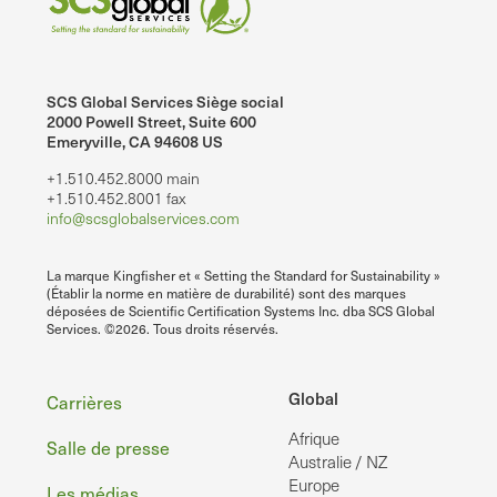
SCS Global Services Siège social
2000 Powell Street, Suite 600
Emeryville, CA 94608 US
+1.510.452.8000 main
+1.510.452.8001 fax
info@scsglobalservices.com
La marque Kingfisher et « Setting the Standard for Sustainability »
(Établir la norme en matière de durabilité) sont des marques
déposées de Scientific Certification Systems Inc. dba SCS Global
Services. ©2026. Tous droits réservés.
Pied
Global
Carrières
Afrique
de
Salle de presse
Australie / NZ
Europe
Les médias