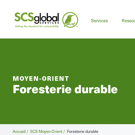
Services
Resso
MOYEN-ORIENT
Foresterie durable
Fil
Accueil /
SCS Moyen-Orient /
Foresterie durable