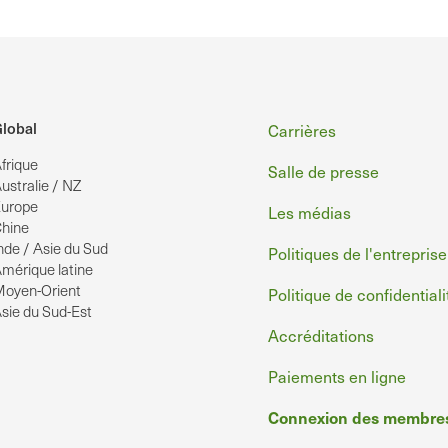
Pied
lobal
Carrières
frique
de
Salle de presse
ustralie / NZ
page
urope
Les médias
hine
nde / Asie du Sud
Politiques de l'entreprise
mérique latine
oyen-Orient
Politique de confidentiali
sie du Sud-Est
Accréditations
Paiements en ligne
Connexion des membre