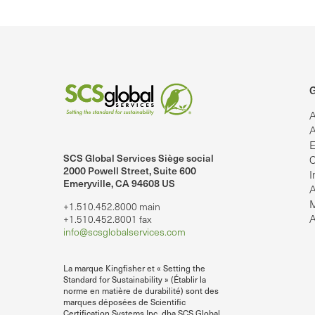
G
A
A
E
SCS Global Services Siège social
C
2000 Powell Street, Suite 600
I
Emeryville, CA 94608 US
A
M
+1.510.452.8000 main
lobalServices sur LinkedIn.
SCS Global Services sur YouTube
A
+1.510.452.8001 fax
info@scsglobalservices.com
La marque Kingfisher et « Setting the
Standard for Sustainability » (Établir la
norme en matière de durabilité) sont des
marques déposées de Scientific
Certification Systems Inc. dba SCS Global