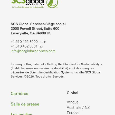
SCS Global Services Siège social
2000 Powell Street, Suite 600
Emeryville, CA 94608 US
+1.510.452.8000 main
+1.510.452.8001 fax
info@scsglobalservices.com
La marque Kingfisher et « Setting the Standard for Sustainability »
(Établir la norme en matière de durabilité) sont des marques
déposées de Scientific Certification Systems Inc. dba SCS Global
Services. ©2026. Tous droits réservés.
Pied
Global
Carrières
Afrique
de
Salle de presse
Australie / NZ
Europe
Les médias