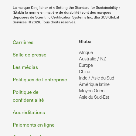
La marque Kingfisher et « Setting the Standard for Sustainability »
(Établir la norme en matière de durabilité) sont des marques
déposées de Scientific Certification Systems Inc. dba SCS Global
Services. ©2026. Tous droits réservés.
Pied
Global
Carrières
Afrique
de
Salle de presse
Australie / NZ
page
Europe
Les médias
Chine
Inde / Asie du Sud
Politiques de l'entreprise
Amérique latine
Moyen-Orient
Politique de
Asie du Sud-Est
confidentialité
Accréditations
Paiements en ligne