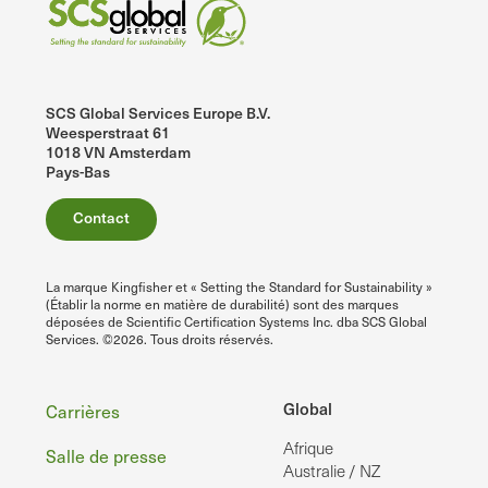
SCS Global Services Europe B.V.
Weesperstraat 61
1018 VN Amsterdam
Pays-Bas
Contact
La marque Kingfisher et « Setting the Standard for Sustainability »
(Établir la norme en matière de durabilité) sont des marques
déposées de Scientific Certification Systems Inc. dba SCS Global
Services. ©2026. Tous droits réservés.
Pied
Global
Carrières
Afrique
de
Salle de presse
Australie / NZ