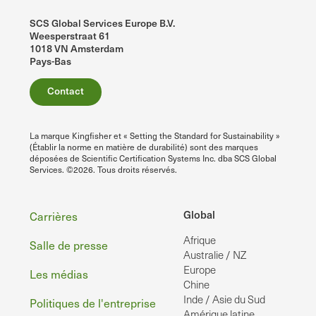
SCS Global Services Europe B.V.
Weesperstraat 61
1018 VN Amsterdam
Pays-Bas
Contact
La marque Kingfisher et « Setting the Standard for Sustainability »
(Établir la norme en matière de durabilité) sont des marques
déposées de Scientific Certification Systems Inc. dba SCS Global
Services. ©2026. Tous droits réservés.
Pied
Global
Carrières
Afrique
de
Salle de presse
Australie / NZ
page
Europe
Les médias
Chine
Inde / Asie du Sud
Politiques de l'entreprise
Amérique latine