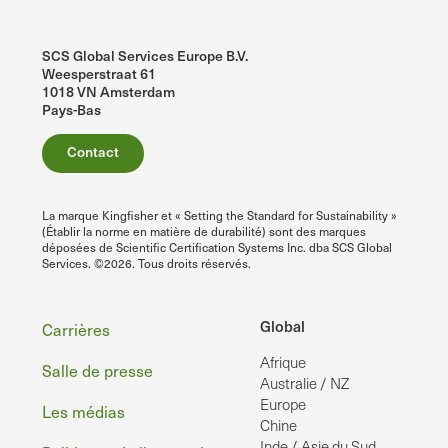
SCS Global Services Europe B.V.
Weesperstraat 61
1018 VN Amsterdam
Pays-Bas
Contact
La marque Kingfisher et « Setting the Standard for Sustainability »
(Établir la norme en matière de durabilité) sont des marques
déposées de Scientific Certification Systems Inc. dba SCS Global
Services. ©2026. Tous droits réservés.
Pied
Global
Carrières
Afrique
de
Salle de presse
Australie / NZ
page
Europe
Les médias
Chine
Inde / Asie du Sud