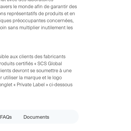
avers le monde afin de garantir des
ons représentatifs de produits et en
miques préoccupantes concernées,
Brochure sur les marques
in sans multiplier inutilement les
privées
Anglais
sible aux clients des fabricants
Télécharger
roduits certifiés « SCS Global
clients devront se soumettre à une
r utiliser la marque et le logo
onglet « Private Label » ci-dessous
FAQs
Documents