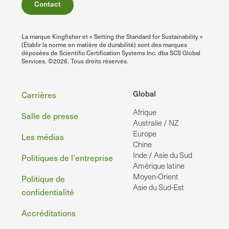
Contact
La marque Kingfisher et « Setting the Standard for Sustainability »
(Établir la norme en matière de durabilité) sont des marques
déposées de Scientific Certification Systems Inc. dba SCS Global
Services. ©2026. Tous droits réservés.
Pied
Global
Carrières
Afrique
de
Salle de presse
Australie / NZ
page
Europe
Les médias
Chine
Inde / Asie du Sud
Politiques de l'entreprise
Amérique latine
Moyen-Orient
Politique de
Asie du Sud-Est
confidentialité
Accréditations