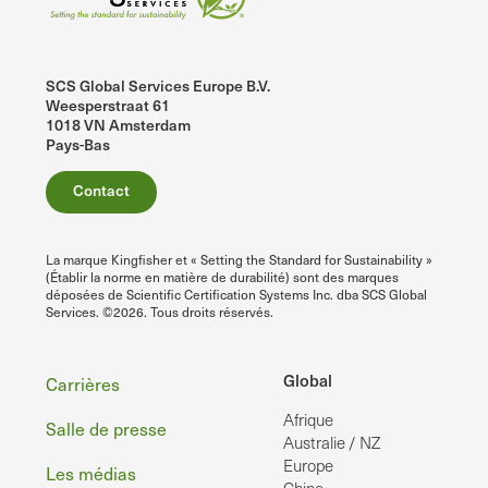
SCS Global Services Europe B.V.
Weesperstraat 61
1018 VN Amsterdam
Pays-Bas
Contact
La marque Kingfisher et « Setting the Standard for Sustainability »
(Établir la norme en matière de durabilité) sont des marques
déposées de Scientific Certification Systems Inc. dba SCS Global
Services. ©2026. Tous droits réservés.
Pied
Global
Carrières
Afrique
de
Salle de presse
Australie / NZ
page
Europe
Les médias