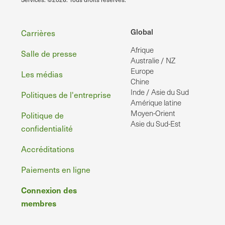
Pied
Global
Carrières
Afrique
de
Salle de presse
Australie / NZ
page
Europe
Les médias
Chine
Inde / Asie du Sud
Politiques de l'entreprise
Amérique latine
Moyen-Orient
Politique de
Asie du Sud-Est
confidentialité
Accréditations
Paiements en ligne
Connexion des
membres