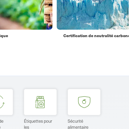
utralité carbone
Pierres précieuses certifiées iss
production durable
de
Étiquettes pour
Sécurité
e
les
alimentaire