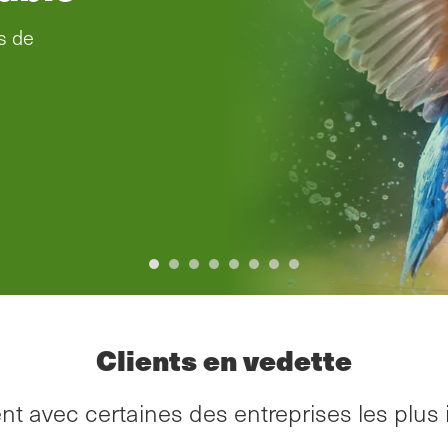
ces est
risé dans le
rra.
t aider
Précédent
Suivant
Clients en vedette
t avec certaines des entreprises les plus 