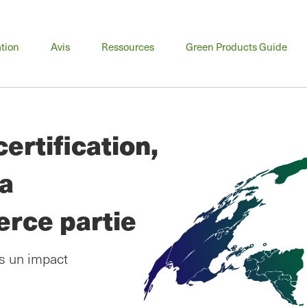
u
tion
Avis
Ressources
Green Products Guide
cipal
ertification,
la
ierce partie
ns un impact