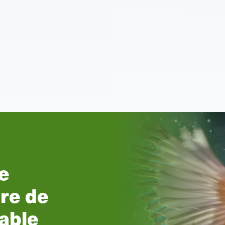
es
 la
rra