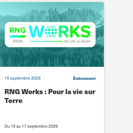
15 septembre 2026
Événement
21 se
RNG Works : Pour la vie sur
Co
Terre
Rejoig
Du 15 au 17 septembre 2026
Britan
Du 21