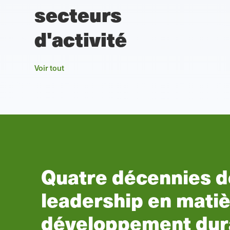
secteurs
d'activité
Voir tout
SCS Global Servic
propose désormais
certification ProTe