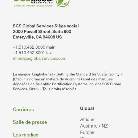
SCS Global Services Siège social
2000 Powell Street, Suite 600
Emeryville, CA 94608 US
+1.510.452.8000 main
+1.510.452.8001 fax
info@scsglobalservices.com
La marque Kingfisher et « Setting the Standard for Sustainability »
(Établir la norme en matière de durabilité) sont des marques
déposées de Scientific Certification Systems Inc. dba SCS Global
Services. ©2026. Tous droits réservés.
Pied
Global
Carrières
Afrique
de
Salle de presse
Australie / NZ
page
Europe
Les médias