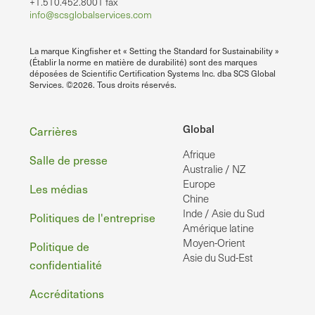
+1.510.452.8001 fax
info@scsglobalservices.com
La marque Kingfisher et « Setting the Standard for Sustainability »
(Établir la norme en matière de durabilité) sont des marques
déposées de Scientific Certification Systems Inc. dba SCS Global
Services. ©2026. Tous droits réservés.
Pied
Global
Carrières
Afrique
de
Salle de presse
Australie / NZ
page
Europe
Les médias
Chine
Inde / Asie du Sud
Politiques de l'entreprise
Amérique latine
Moyen-Orient
Politique de
Asie du Sud-Est
confidentialité
Accréditations