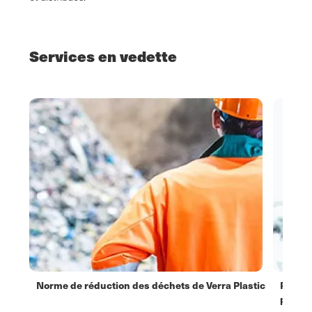
Services en vedette
ées
Norme de réduction des déchets de Verra Plastic
Pierre
es
produc