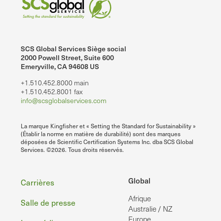
SCS Global Services Siège social
2000 Powell Street, Suite 600
Emeryville, CA 94608 US
+1.510.452.8000 main
+1.510.452.8001 fax
info@scsglobalservices.com
La marque Kingfisher et « Setting the Standard for Sustainability »
(Établir la norme en matière de durabilité) sont des marques
déposées de Scientific Certification Systems Inc. dba SCS Global
Services. ©2026. Tous droits réservés.
Pied
Global
Carrières
Afrique
de
Salle de presse
Australie / NZ
Europe