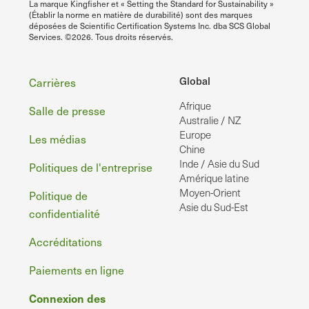
La marque Kingfisher et « Setting the Standard for Sustainability »
(Établir la norme en matière de durabilité) sont des marques
déposées de Scientific Certification Systems Inc. dba SCS Global
Services. ©2026. Tous droits réservés.
Pied
Global
Carrières
Afrique
de
Salle de presse
Australie / NZ
page
Europe
Les médias
Chine
Inde / Asie du Sud
Politiques de l'entreprise
Amérique latine
Moyen-Orient
Politique de
Asie du Sud-Est
confidentialité
Accréditations
Paiements en ligne
Connexion des