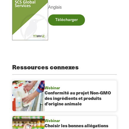
Anglais
Télécharger
Ressources connexes
Webinar
Conformité au projet Non-GMO
des ingrédients et produits
d'origine animale
Webinar
Choisir les bonnes allégations