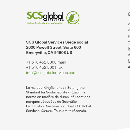
G
A
A
E
SCS Global Services Siège social
C
2000 Powell Street, Suite 600
I
Emeryville, CA 94608 US
A
M
+1.510.452.8000 main
lobalServices sur LinkedIn.
SCS Global Services sur YouTube
A
+1.510.452.8001 fax
info@scsglobalservices.com
La marque Kingfisher et « Setting the
Standard for Sustainability » (Établir la
norme en matière de durabilité) sont des
marques déposées de Scientific
Certification Systems Inc. dba SCS Global
Services. ©2026. Tous droits réservés.