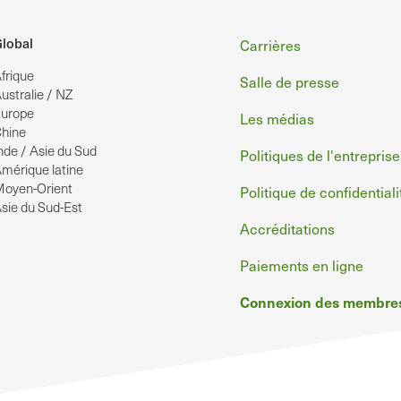
Pied
lobal
Carrières
frique
de
Salle de presse
ustralie / NZ
page
urope
Les médias
hine
nde / Asie du Sud
Politiques de l'entreprise
mérique latine
oyen-Orient
Politique de confidentiali
sie du Sud-Est
Accréditations
Paiements en ligne
Connexion des membre