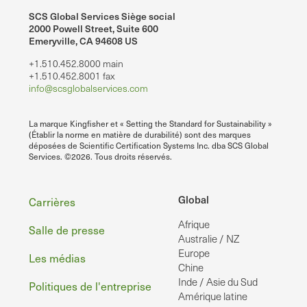
SCS Global Services Siège social
2000 Powell Street, Suite 600
Emeryville, CA 94608 US
+1.510.452.8000 main
+1.510.452.8001 fax
info@scsglobalservices.com
La marque Kingfisher et « Setting the Standard for Sustainability »
(Établir la norme en matière de durabilité) sont des marques
déposées de Scientific Certification Systems Inc. dba SCS Global
Services. ©2026. Tous droits réservés.
Pied
Global
Carrières
Afrique
de
Salle de presse
Australie / NZ
page
Europe
Les médias
Chine
Inde / Asie du Sud
Politiques de l'entreprise
Amérique latine