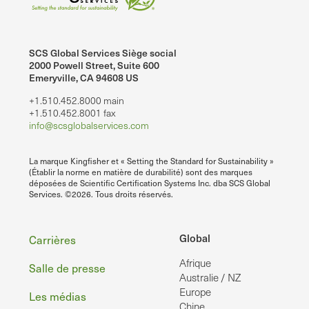
SCS Global Services Siège social
2000 Powell Street, Suite 600
Emeryville, CA 94608 US
+1.510.452.8000 main
+1.510.452.8001 fax
info@scsglobalservices.com
La marque Kingfisher et « Setting the Standard for Sustainability »
(Établir la norme en matière de durabilité) sont des marques
déposées de Scientific Certification Systems Inc. dba SCS Global
Services. ©2026. Tous droits réservés.
Pied
Global
Carrières
Afrique
de
Salle de presse
Australie / NZ
page
Europe
Les médias
Chine