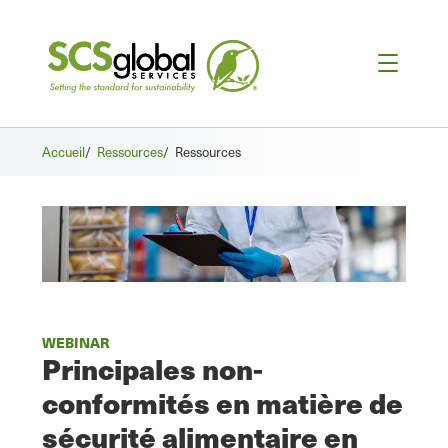
Accueil
/
Ressources
/
Ressources
WEBINAR
Principales non-
conformités en matière de
sécurité alimentaire en