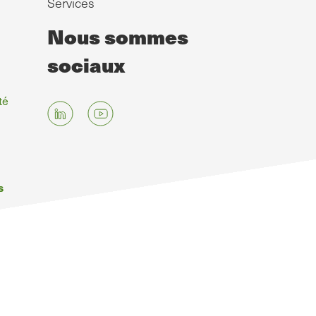
Services
Nous sommes
sociaux
té
s