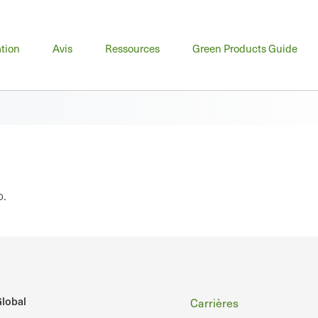
u
tion
Avis
Ressources
Green Products Guide
cipal
o.
Pied
lobal
Carrières