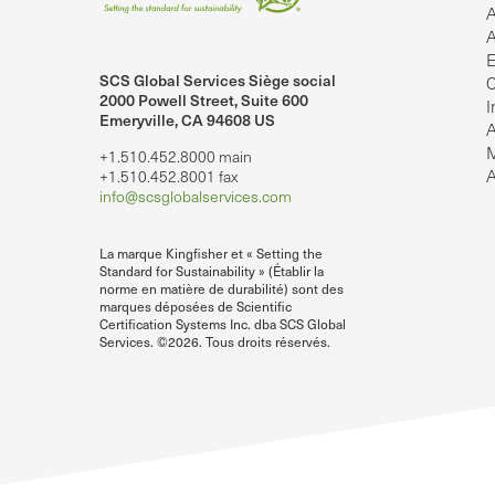
A
A
E
SCS Global Services Siège social
C
2000 Powell Street, Suite 600
I
Emeryville, CA 94608 US
A
M
+1.510.452.8000 main
lobalServices sur LinkedIn.
SCS Global Services sur YouTube
A
+1.510.452.8001 fax
info@scsglobalservices.com
La marque Kingfisher et « Setting the
Standard for Sustainability » (Établir la
norme en matière de durabilité) sont des
marques déposées de Scientific
Certification Systems Inc. dba SCS Global
Services. ©2026. Tous droits réservés.