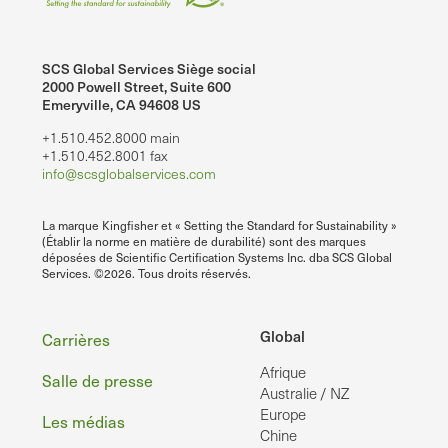
SCS Global Services Siège social
2000 Powell Street, Suite 600
Emeryville, CA 94608 US
+1.510.452.8000 main
+1.510.452.8001 fax
info@scsglobalservices.com
La marque Kingfisher et « Setting the Standard for Sustainability »
(Établir la norme en matière de durabilité) sont des marques
déposées de Scientific Certification Systems Inc. dba SCS Global
Services. ©2026. Tous droits réservés.
Pied
Global
Carrières
Afrique
de
Salle de presse
Australie / NZ
page
Europe
Les médias
Chine