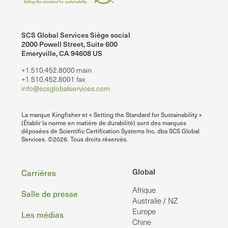
SCS Global Services Siège social
2000 Powell Street, Suite 600
Emeryville, CA 94608 US
+1.510.452.8000 main
+1.510.452.8001 fax
info@scsglobalservices.com
La marque Kingfisher et « Setting the Standard for Sustainability »
(Établir la norme en matière de durabilité) sont des marques
déposées de Scientific Certification Systems Inc. dba SCS Global
Services. ©2026. Tous droits réservés.
Pied
Global
Carrières
Afrique
de
Salle de presse
Australie / NZ
page
Europe
Les médias
Chine