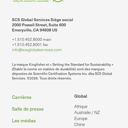
SCS Global Services Siège social
2000 Powell Street, Suite 600
Emeryville, CA 94608 US
+1.510.452.8000 main
+1.510.452.8001 fax
info@scsglobalservices.com
La marque Kingfisher et « Setting the Standard for Sustainability »
(Établir la norme en matière de durabilité) sont des marques
déposées de Scientific Certification Systems Inc. dba SCS Global
Services. ©2026. Tous droits réservés.
Pied
Global
Carrières
Afrique
de
Salle de presse
Australie / NZ
page
Europe
Les médias
Chine