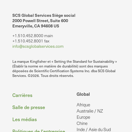
SCS Global Services Siège social
2000 Powell Street, Suite 600
Emeryville, CA 94608 US
+1.510.452.8000 main
+1.510.452.8001 fax
info@scsglobalservices.com
La marque Kingfisher et « Setting the Standard for Sustainability »
(Établir la norme en matière de durabilité) sont des marques
déposées de Scientific Certification Systems Inc. dba SCS Global
Services. ©2026. Tous droits réservés.
Pied
Global
Carrières
Afrique
de
Salle de presse
Australie / NZ
page
Europe
Les médias
Chine
Inde / Asie du Sud
Politiques de l'entreprise