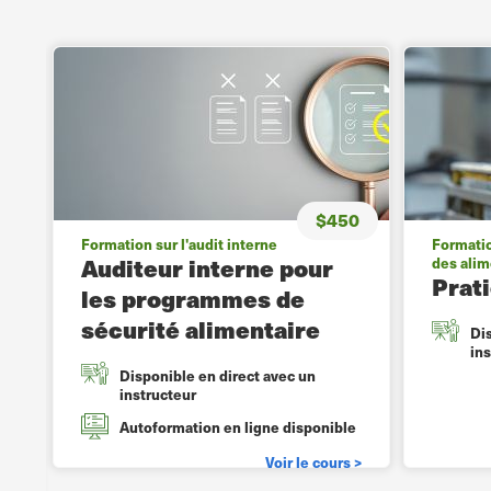
$450
Formation sur l'audit interne
Formation
Auditeur interne pour
des alim
Prat
les programmes de
sécurité alimentaire
Di
in
Disponible en direct avec un
0
instructeur
Autoformation en ligne disponible
Voir le cours >