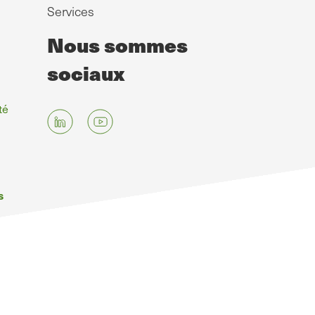
Services
Nous sommes
sociaux
té
s