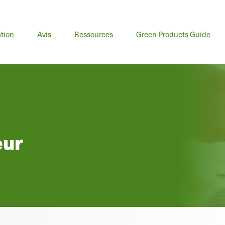
u
tion
Avis
Ressources
Green Products Guide
cipal
eur