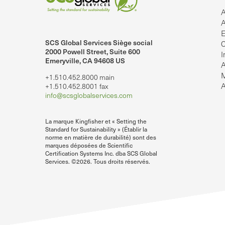
A
A
E
SCS Global Services Siège social
C
2000 Powell Street, Suite 600
I
Emeryville, CA 94608 US
A
M
+1.510.452.8000 main
lobalServices sur LinkedIn.
SCS Global Services sur YouTube
A
+1.510.452.8001 fax
info@scsglobalservices.com
La marque Kingfisher et « Setting the
Standard for Sustainability » (Établir la
norme en matière de durabilité) sont des
marques déposées de Scientific
Certification Systems Inc. dba SCS Global
Services. ©2026. Tous droits réservés.