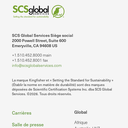
SCS Global Services Siège social
2000 Powell Street, Suite 600
Emeryville, CA 94608 US
+1.510.452.8000 main
+1.510.452.8001 fax
info@scsglobalservices.com
La marque Kingfisher et « Setting the Standard for Sustainability »
(Établir la norme en matière de durabilité) sont des marques
déposées de Scientific Certification Systems Inc. dba SCS Global
Services. ©2026. Tous droits réservés.
Pied
Global
Carrières
Afrique
de
Salle de presse